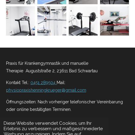
Praxis für Krankengymnastik und manuelle
Therapie
Auguststraße 2, 23611 Bad Schwartau
Kontakt
Tel.:
0451 289504
Mail:
physiopraxishenningkrueger@gmail.com
Öffnungszeiten:
Nach vorheriger telefonischer Vereinbarung
oder online bestätigten Terminen.
Impressum
&
Datenschutzerklärung
Diese Website verwendet Cookies, um Ihr
Erlebnis zu verbessern und maßgeschneiderte
© 2025 - 2026 Physiopraxis Krüger
Werbung anzuzeigen. Indem Sie auf